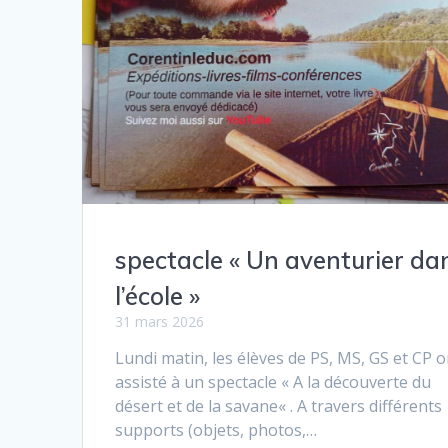
spectacle « Un aventurier da
l’école »
31 mars 2026
Lundi matin, les élèves de PS, MS, GS et CP o
assisté à un spectacle « A la découverte du
désert et de la savane« . A travers différents
supports (objets, photos,…