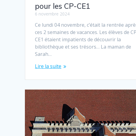
pour les CP-CE1
6 novembre 2024
Ce lundi 04 novembre, c’était la rentrée aprè
ces 2 semaines de vacances. Les élèves de C
CE1 étaient impatients de découvrir la
bibliothèque et ses trésors… La maman de
Sarah…
Lire la suite