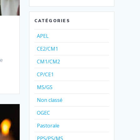
CATÉGORIES
APEL
CE2/CM1
le
CM1/CM2
CP/CE1
MS/GS
Non classé
OGEC
Pastorale
PPS/PS/MS