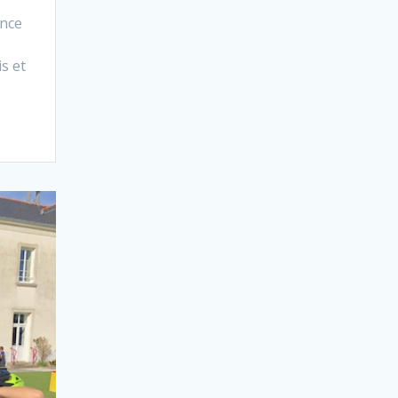
ance
s et