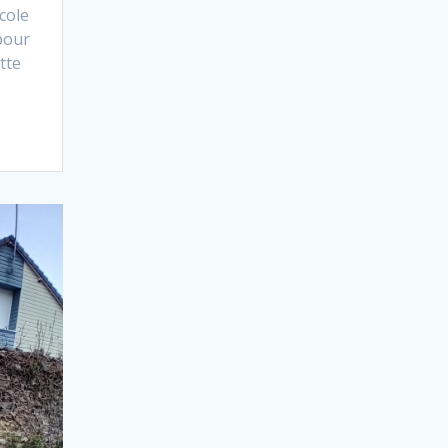
cole
pour
tte