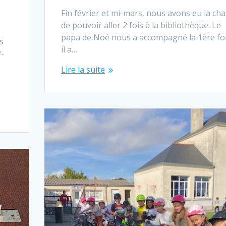
Fin février et mi-mars, nous avons eu la ch
de pouvoir aller 2 fois à la bibliothèque. Le
papa de Noé nous a accompagné la 1ère foi
s
il a…
P-
Lire la suite