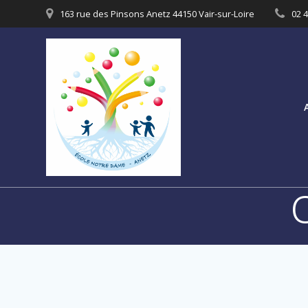
Passer
163 rue des Pinsons Anetz 44150 Vair-sur-Loire
02 4
au
contenu