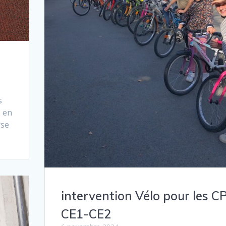
s
s en
rse
intervention Vélo pour les C
CE1-CE2