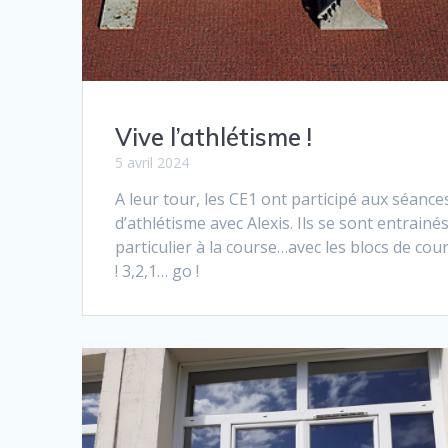
Vive l’athlétisme !
5 avril 2024
A leur tour, les CE1 ont participé aux séance
d’athlétisme avec Alexis. Ils se sont entrainé
particulier à la course…avec les blocs de cou
! 3,2,1… go !