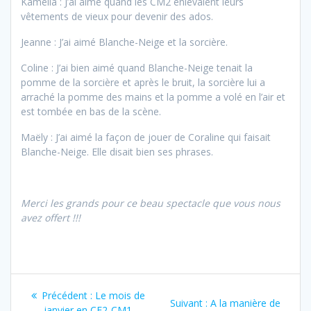
Kamélia : J’ai aimé quand les CM2 enlevaient leurs
vêtements de vieux pour devenir des ados.
Jeanne : J’ai aimé Blanche-Neige et la sorcière.
Coline : J’ai bien aimé quand Blanche-Neige tenait la
pomme de la sorcière et après le bruit, la sorcière lui a
arraché la pomme des mains et la pomme a volé en l’air et
est tombée en bas de la scène.
Maëly : J’ai aimé la façon de jouer de Coraline qui faisait
Blanche-Neige. Elle disait bien ses phrases.
Merci les grands pour ce beau spectacle que vous nous
avez offert !!!
Navigation
Article
Précédent :
Le mois de
Article
Suivant :
A la manière de
précédent
janvier en CE2-CM1