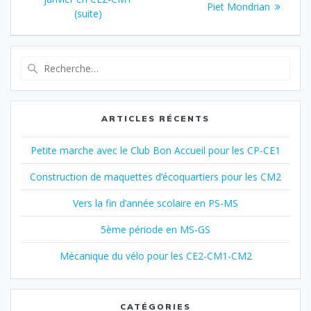
de
suivant
Piet Mondrian
:
(suite)
:
l’article
Recherche
pour
:
ARTICLES RÉCENTS
Petite marche avec le Club Bon Accueil pour les CP-CE1
Construction de maquettes d’écoquartiers pour les CM2
Vers la fin d’année scolaire en PS-MS
5ème période en MS-GS
Mécanique du vélo pour les CE2-CM1-CM2
CATÉGORIES