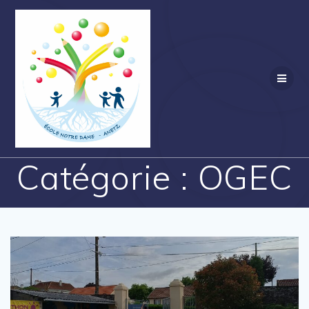
Passer
au
contenu
Catégorie :
OGEC