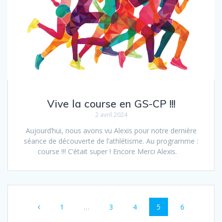
Vive la course en GS-CP !!!
2 avril 2024
Aujourd’hui, nous avons vu Alexis pour notre dernière
séance de découverte de l’athlétisme. Au programme :
course !!! C’était super ! Encore Merci Alexis.
Navigation
Page
Page
Page
Page
Page
1
…
3
4
5
6
au