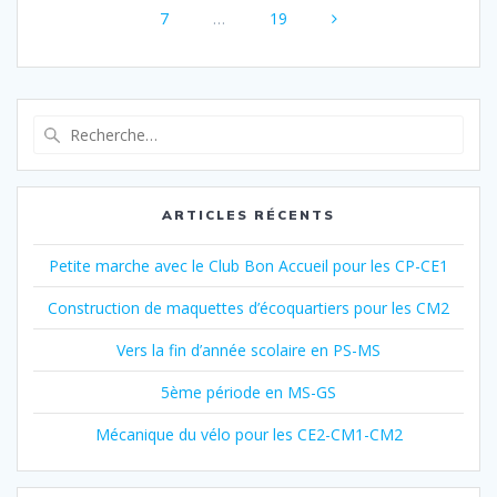
Page
Page
sein
7
…
19
des
articles
Recherche
pour
:
ARTICLES RÉCENTS
Petite marche avec le Club Bon Accueil pour les CP-CE1
Construction de maquettes d’écoquartiers pour les CM2
Vers la fin d’année scolaire en PS-MS
5ème période en MS-GS
Mécanique du vélo pour les CE2-CM1-CM2