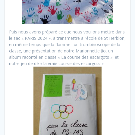
Puis nous avons préparé ce que nous voulions mettre dans
le sac « PARIS 2024 », à transmettre à l’école de St Herblon,
en même temps que la flamme : un trombinoscope de la
classe, une présentation de notre Marionnette Jio, un
album raconté en classe « La course des escargots », et
notre jeu de dé « la vraie course des escargots »!