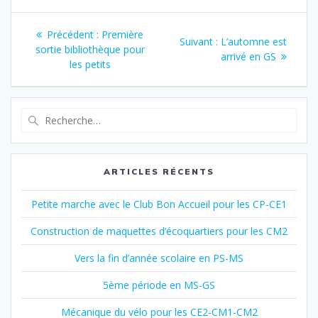
Navigation
Article
Précédent :
Première
Article
Suivant :
L’automne est
de
précédent
sortie bibliothèque pour
suivant
arrivé en GS
:
les petits
:
l’article
Recherche
pour
:
ARTICLES RÉCENTS
Petite marche avec le Club Bon Accueil pour les CP-CE1
Construction de maquettes d’écoquartiers pour les CM2
Vers la fin d’année scolaire en PS-MS
5ème période en MS-GS
Mécanique du vélo pour les CE2-CM1-CM2